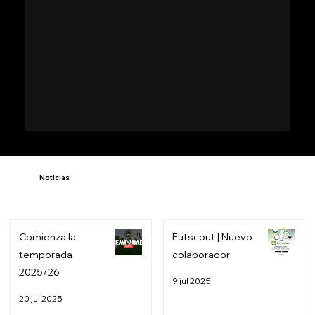
Noticias
Comienza la
Futscout | Nuevo
temporada
colaborador
2025/26
9 jul 2025
20 jul 2025