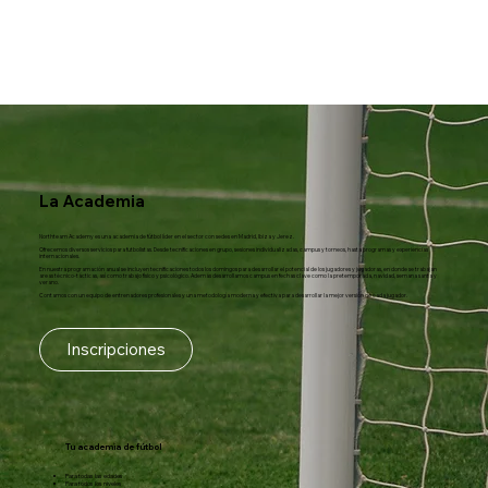
La Academia
Northteam Academy es una academia de fútbol líder en el sector con sedes en Madrid, Ibiza y Jerez.
Ofrecemos diversos servicios para futbolistas. Desde tecnificaciones en grupo, sesiones individualizadas, campus y torneos, hasta programas y experiencias
internacionales.
En nuestra programación anual se incluyen tecnificaciones todos los domingos para desarrollar el potencial de los jugadores y jugadoras, en donde se trabajan
areas técnico-tácticas, así como trabajo físico y psicológico. Además desarrollamos campus en fechas clave como la pretemporada, navidad, semana santa y
verano.
Contamos con un equipo de entrenadores profesionales y una metodología moderna y efectiva para desarrollar la mejor versión de cada jugador.
Inscripciones
Tu academia de fútbol
Para todas las edades
Para todos los niveles