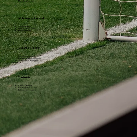
Masculino y femenino
Metodología Innovadora
Staff profesional
Específico por posición
Grupos reducidos
Desarrollo global
Trabajo técnico y táctico
Preparación física y psicológica
Entrenamiento de porteros
Y además
Campus y torneos
Sesiones individualizadas
Entrenamiento personal