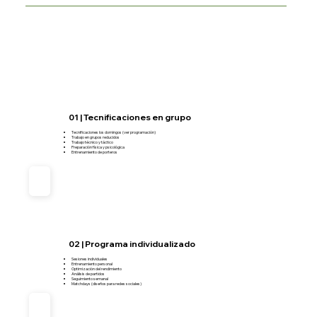
01 | Tecnificaciones en grupo
Tecnificaciones los domingos (ver programación)
Trabajo en grupos reducidos
Trabajo técnico y táctico
Preparación física y psicológica
Entrenamiento de porteros
02 | Programa individualizado
Sesiones individuales
Entrenamiento personal
Optimización del rendimiento
Análisis de partidos
Seguimiento semanal
Matchdays (diseños para redes sociales)