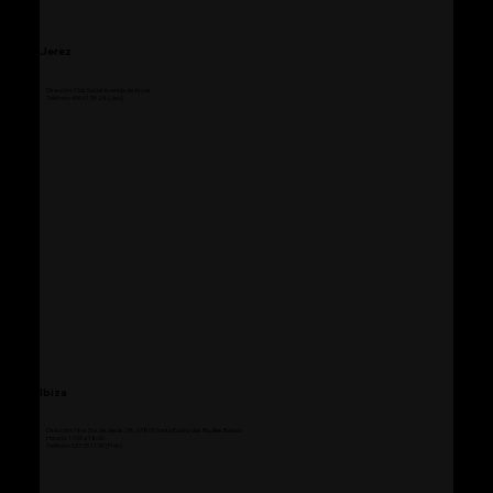
Jerez
Dirección: Club Social Avenida de Arcos
Teléfono: 696 61 55 24 (Javi)
Ibiza
Dirección: Ntra. Sra. de Jesús, 38, 07800 Santa Eulària des Riu, Illes Balears
Horario: 17:00 a 18:30
Teléfono: 637 05 11 39 (Fran)