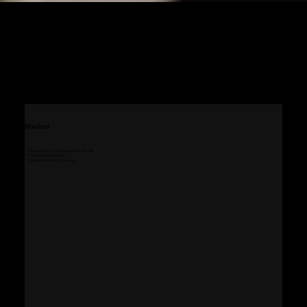
Dónde estamos
Madrid
Dirección: C/ de la Cabrera s/n 28035
Horario: 16:30 a 18:00
Teléfono: 690 66 10 10 (Adri)