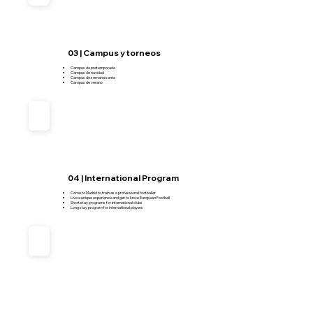
03 | Campus y torneos
Campus de pretemporada
Campus de navidad
Campus de semana santa
Campus de verano
04 | International Program
Come to Madrid to train as a professional footballer
Live a unique experience and get to know European Football
Short stay programs for international clubs
Long stay program for international players