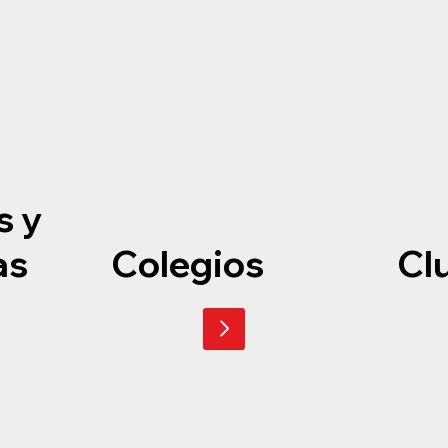
s y
as
Colegios
Cl