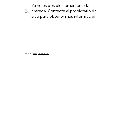
Ya no es posible comentar esta
entrada. Contacta al propietario del
Jornada de Puertas Abiertas
sitio para obtener más información.
Diseñado por:
www.ignacioazair.com