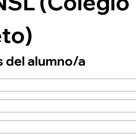
SL (Colegio 
to)
s del alumno/a