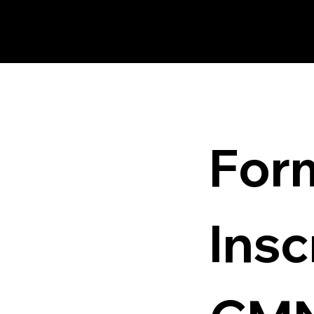
Form
Insc